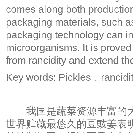
comes along both production
packaging materials, such 
packaging technology can inh
microorganisms. It is proved 
from rancidity and extend the 
Key words: Pickles，rancidi
我国是蔬菜资源丰富的大
世界贮藏最悠久的豆豉姜表