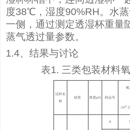
度38℃，湿度90%RH。
一侧，通过测定透湿杯重量
蒸气透过量参数。
1.4、结果与讨论
表1. 三类包装材
氧
试样名
材质
厚度μm
样品号
称
2
（m
·
A