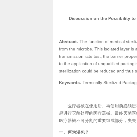
Discussion on the Possibility to
Abstract:
The function of medical steril
from the microbe. This isolated layer is 
transmission rate test, the barrier prop
to the application of unqualified packag
sterilization could be reduced and thus
Keywords:
Terminally Sterilized Pack
医疗器械在使用后、再使用前必须进行
起进行灭菌处理的医疗器械。最终灭菌医
医疗器械不可分割的重要组成部分，失去
一、何为湿包？