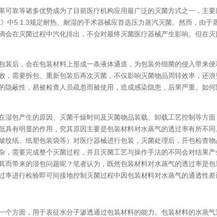
可靠等诸多优势成为了目前医疗机构应用最广泛的灭菌方式之一，主要
范》中5.1.3规定耐热、耐湿的手术器械应首选压力蒸汽灭菌。然而，由
滴会在灭菌过程中汽化排出，不会对最终灭菌医疗器械产生影响。但在灭
装后，会在包装材料上形成一条液体通道，为包装外细菌的侵入带来便
败，需要拆包、重新包装后再次灭菌，不仅影响灭菌物品周转效率，还浪
的隐蔽性，易被检查人员疏忽而被使用，造成感染隐患，后果严重。如何
湿包产生的原因、灭菌干燥时间及灭菌物品装载、卸载工艺控制等方面
低具有明显的作用，究其原因主要是包装材料对水蒸气的透过率有所不同
皱纹纸、纸塑包装袋等）对医疗器械进行包装，灭菌处理后，开包检查物
杂，需要完成整个灭菌过程，并且灭菌工艺与操作手法的不同会对结果产
其而带来的湿包问题呢？笔者认为，既然包装材料对水蒸气的透过率是包
过率进行检验即可间接地控制灭菌过程中因包装材料对水蒸气的通透性差
个方面，用于表征水分子渗透通过包装材料的能力。包装材料的水蒸气