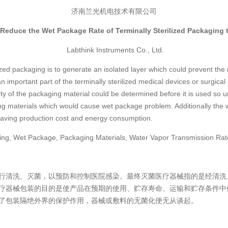
济南兰光机电技术有限公司
 Reduce the Wet Package Rate of Terminally Sterilized Packaging 
Labthink Instruments Co., Ltd.
ized packaging is to generate an isolated layer which could prevent the
an important part of the terminally sterilized medical devices or surgic
erty of the packaging material could be determined before it is used s
ing materials which would cause wet package problem. Additionally the 
 saving production cost and energy consumption.
aging, Wet Package, Packaging Materials, Water Vapor Transmission Ra
清洗、灭菌，以预防和控制医院感染。最终灭菌医疗器械指的是经清洗
疗器械包装的目的是使产品在预期的使用、贮存寿命、运输和贮存条件中
了包装隔绝外界的保护作用，器械或敷料的无菌化便无从谈起。