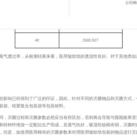
公司
2#
2611.984
3#
2358.747
4#
2680.927
气透过率，从检测结果来看，医用皱纹纸的透湿性良好。对于其他类似
影响已经得到了广泛的印证，因此，针对不同的灭菌物品和灭菌方式，
装袋、纸塑复合包装袋等包装材料。
，灭菌过程和灭菌参数必然应当有所区别，否则将会导致与预期效果背
和特种纤维按一定配比生产而成，其透气性好，吸湿性较棉布弱，灭菌时
，但是，如使用医用棉布的灭菌参数来对用医用皱纹纸包装的物品进行灭