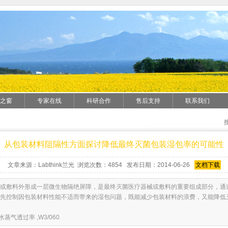
之窗
专家在线
科研合作
售后支持
联系我们
从包装材料阻隔性方面探讨降低最终灭菌包装湿包率的可能性
文章来源：Labthink兰光 浏览次数：4854 发布日期：2014-06-26
文档下载
或敷料外形成一层微生物隔绝屏障，是最终灭菌医疗器械或敷料的重要组成部分，通
先控制因包装材料性能不适而带来的湿包问题，既能减少包装材料的浪费，又能降低
水蒸气透过率 ,W3/060