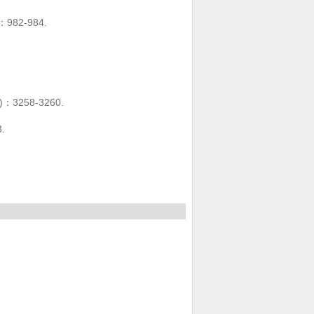
82-984.
258-3260.
.