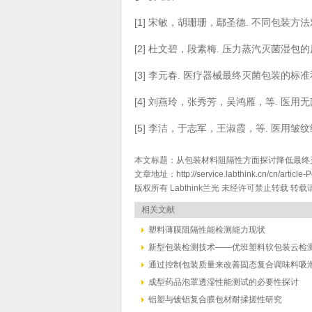
[1] 宋敏，胡珊珊，鄢圣德. 不同包装方法对
[2] 杜文碧，段素梅. 压力蒸汽灭菌湿包的原因分
[3] 李元春. 医疗器械最终灭菌包装的标准和适应
[4] 刘燕玲，张秀芳，吴鸿雁，等. 医用无菌物
[5] 李洁，于志军，王淑霞，等. 医用皱纹纸
本文标题：
从包装材料阻隔性方面探讨降低最终
文章地址：
http://service.labthink.cn/cn/articl
版权所有 Labthink兰光 未经许可禁止转载 转
相关文献
塑料薄膜阻隔性能检测能力现状
新型包装检测技术——优班塑料软包装云检
通过控制包装质量来改善固态复合调味料吸
成型药品泡罩透湿性能测试的必要性探讨
铝塑与镀铝复合膜包材耐揉搓性研究