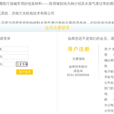
菌医疗器械常用的包装材料——医用皱纹纸为例介绍其水蒸气透过率的测
试系统，济南兰光机电技术有限公司
。温度与湿度差是影响材料水蒸气透过率的主要环境条件，但目前并没有
会员注册登录
主要是冷却过程中包装内水蒸气的蒸发情况，故本次试验选择按照GB 10
请登录
如果您还不是我们的会员，请
取样器裁取直径为74mm的圆形试样，将试样装入W3/060水蒸气透
名
用 户 
%的湿度环境。将装有试样的透湿杯放入仪器开始试验，仪器试验腔中通入1
密 
码
试验过程中，由于试样两侧存在湿度差，透湿杯中的水蒸气通过试样向试
·注册须知
确认
料的水蒸气透过率。
码
姓 
如果您有疑问
请咨询
电子
0531-85068566
手机
公司
部门
地 
样品编号
2
测试结果（g/m
·24h）
邮 
办公
1#
2856.037
公司