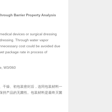
through Barrier Property Analysis
 medical devices or surgical dressing
al dressing. Through water vapor
o unnecessary cost could be avoided due
wet package rate in process of
te, W3/060
、干燥、初包装密封后，连同包装材料一
保持产品的无菌性。包装材料是最终灭菌