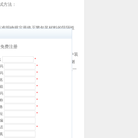
试方法：
标准明确规定最终灭菌包装材料的阻隔性
37-88中的试验条件A进行试验。
免费注册
过率测试系统自带的透湿杯中，透湿杯中装
名
*
0%湿度的压缩空气，这样就在试样两侧
码
*
验腔中渗透，透湿杯重量减少，通过测试一
密码
*
名
*
邮箱
*
号码
*
名称
*
职务
*
址
*
编
电话
*
传真