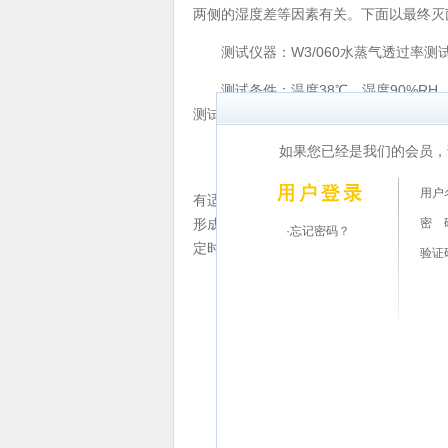
两侧的湿度差等因素有关。下面以最终灭
测试仪器：W3/060水蒸气透过率测
测试条件：温度38℃，湿度90%RH
测试方法。笔者认为，由于导致湿包的原因
如果您已经是我们的会员，
测试方法：选取试样平整的部分，用专用
用户
有适量的蒸馏水，此时透湿杯内为100
密 
形成了相对湿度差为90%的湿度环境。
·忘记密码？
定时间内透湿杯重量的减少量即可计算材
验证
测试结果：