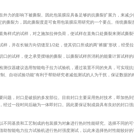
外力的影响下被撕裂。因此包装膜应具备足够的抗撕裂扩展力，来减少
一定的撕裂力，因此撕裂度是可食用包装膜应用研究的一个要点。传统撕裂
角样式的试样，对之施加拉伸负荷，使试样在直角口处撕裂来测试撕裂
，并在长轴方向切缝至1/2处，使其切口所成的两“裤腿”形状，经受
口的试样，使之承受摆锤的撕裂，以撕裂试样所消耗的能量计算试样的
测仪器建议选用智能电子拉力试验机，通过装置不同的夹具，可实现抗
控制、自动试验功能”有利于帮助研究者减低测试的人为干扰，保证数据的
问题，封口是破损的多发部位。目前封口主要采用热封技术，即加热到
，经过一段时间后融为一体即封口。因此要保证制成袋具有良好的封口强
不同基质和工艺制成的包装膜为对象进行热封性能研究。选择不同的可
借助智能电力拉力试验机进行热封强度测试，以此来选择热封性能较好的