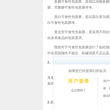
多糖可食性包装膜，是指以动物多糖或
膜、壳聚糖可食性包装膜等等。
蛋白可食性包装膜，是以蛋白质为基质
白可食性包装膜等。
复合型可食性包装膜，是采用不同比例
此各类食品的包装需求。
既然对于可食性包装膜进行了如此细致
中在其阻隔性不稳定、机械强度不足以及
2、性能分析及检测要点
如果您已经是我们的会员，
阻隔性是可食性包装膜的检测重点，包
具备基本的包装功能，可食性包装膜需要
用户
装线得到良好的包装效果，合理的摩擦系
密 
·忘记密码？
在这些需检测指标中，阻隔性、拉伸强
验证
2.1阻隔性