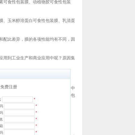
素可食性包装膜、动植物胶可食性包装
膜、玉米醇溶蛋白可食性包装膜、乳清蛋
和配比差异，膜的各项性能均有不同，因
应用到工业生产和商业应用中呢？原因集
免费注册
的货架期长短。此外，为了在实际应用中
标。生产过程中，若要通过高速运转的包
名
*
个简单、有效的解决手段。
码
*
密码
*
名
*
邮箱
*
号码
*