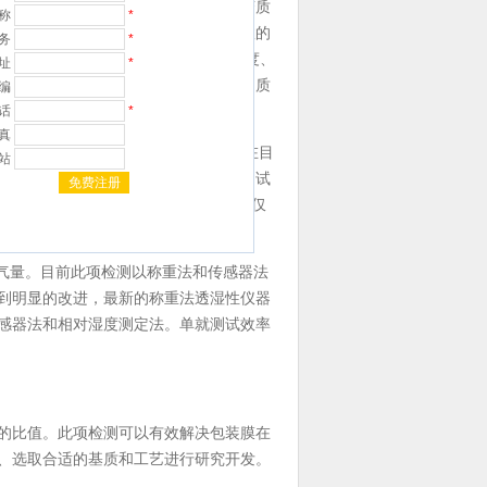
膜具有较高的阻隔性能，以延缓产品变质
名称
*
毒、蒸煮、烧烤、熏制等环节可以有效的
职务
*
存量。在后期的存储和运输中，倘若温度、
址
*
隔气体和水蒸气的渗透能力对于食品品质
编
电话
*
传真
可以作为衡量包装膜阻氧性能的重要参数。在目
网站
成本低、成功率高，其最大优势在于测试
大至容器，但在检测范围上较为局限，仅
验的水蒸气量。目前此项检测以称重法和传感器法
到明显的改进，最新的称重法透湿性仪器
感器法和相对湿度测定法。单就测试效率
的比值。此项检测可以有效解决包装膜在
、选取合适的基质和工艺进行研究开发。