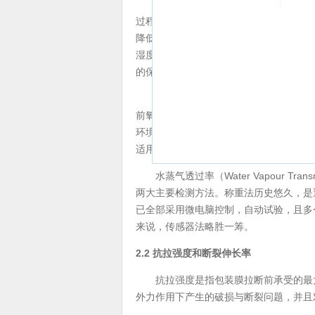
所谓阻隔性能，是指可食性包装膜对气
过程，延长保质期。对于大多数食品来讲
降低微生物的数量，但由于食品原材料受
湿度和气体量适宜，微生物仍会大量生长
的保持有着极为重要的关系。
氧气透过率（Oxygen Transmi
前氧气透过率检测领域中，压差法和等压
环境气体“纯净”，排除了杂质气体对试
适用于氧气透过率测试。
水蒸气透过率（Water Vapour T
两大主要检测方法。称重法历史悠久，是
已全部采用微电脑控制，自动试验，且多
来说，传感器法略胜一筹。
2.2 抗拉强度和断裂伸长率
抗拉强度是指包装膜拉断前承受的最大
外力作用下产生的破损与断裂问题，并且