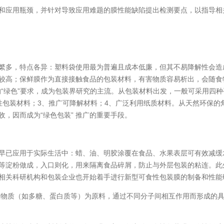
和应用瓶颈，并针对导致应用难题的膜性能缺陷提出检测要点，以指导相
多，特点各异：塑料袋使用最为普遍且成本低廉，但其不易降解性会造
较高；保鲜膜作为直接接触食品的包装材料，有害物质容易析出，会随食物
的“绿色”要求，成为包装界研究的主流。从包装材料出发，一般可采用四
性包装材料；3、推广可降解材料；4、广泛利用纸质材料。从天然环保的
，因而成为“绿色包装” 推广的重要手段。
已应用于实际生活中：蜡、油、明胶涂覆在食品、水果表层可有效减缓
等淀粉做成，入口则化，用来隔离食品碎屑，防止与外层包装的粘连。此
相关科研机构和包装企业也开始着手进行新型可食性包装膜的制备和性能
物质（如多糖、蛋白质等）为原料，通过不同分子间相互作用而形成的具