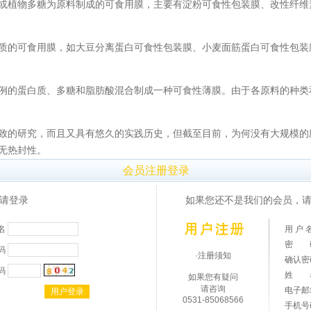
植物多糖为原料制成的可食用膜，主要有淀粉可食性包装膜、改性纤维
的可食用膜，如大豆分离蛋白可食性包装膜、小麦面筋蛋白可食性包装
的蛋白质、多糖和脂肪酸混合制成一种可食性薄膜。由于各原料的种类
的研究，而且又具有悠久的实践历史，但截至目前，为何没有大规模的
无热封性。
会员注册登录
请登录
如果您还不是我们的会员，请
括氧气透过率检测、水蒸气透过率检测，其性能优劣直接影响包装食品
在拉伸强度、断裂伸长率、直角撕裂、热封等性能满足包装用膜的基本指
名
用 户 
数是关键。为保证可食性包装膜各部分材质性能均匀，厚度控制不失为一
密 
码
·注册须知
确认
度、撕裂度和热封性能是首要的检测项目。
码
姓 
如果您有疑问
请咨询
电子
0531-85068566
手机