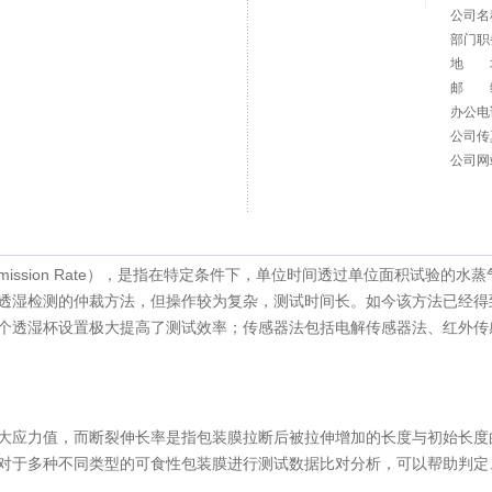
体、液体等渗透物透过材料的阻碍能力。无论食品、药品，都要求包装
公司
，微生物超标生长繁殖是导致食品变质的主要原因。加工过程中清洗、消
部门
污染程度不同、加工/包装的卫生条件的差异会影响食物成品的微生物残
地 
繁殖，加快食物变质。包装膜作为食物与外界环境的最后一道屏障，其阻
邮 
办公
公司
ssion Rate）是指在单位时间内透过单位面积试样的氧气数量，此项指标
公司
法作为两种独立典型的检测方法各具特色：压差法可测试多种气体，测试
验过程带来的影响，但容器检测技术尚不成熟；等压法的检测对象从膜材扩
ransmission Rate），是指在特定条件下，单位时间透过单位面积试
透湿检测的仲裁方法，但操作较为复杂，测试时间长。如今该方法已经得
个透湿杯设置极大提高了测试效率；传感器法包括电解传感器法、红外传
应力值，而断裂伸长率是指包装膜拉断后被拉伸增加的长度与初始长度
对于多种不同类型的可食性包装膜进行测试数据比对分析，可以帮助判定