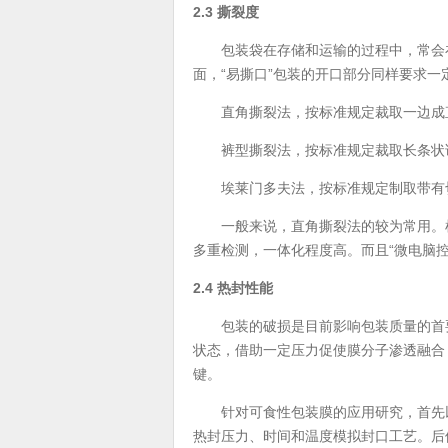
2.3 撕裂度
包装袋在存储和运输的过程中，常会在
面，“易撕口”包装的开口部分同样要求
直角撕裂法，按标准规定裁取一边成直
裤型撕裂法，按标准规定裁取长条状试样
埃莱门多夫法，按标准规定制取带有切
一般来说，直角撕裂法的较为常用。检
多重检测，一体化程度高。而且“微电脑
2.4 热封性能
包装的破损是目前影响包装质量的首要
状态，借助一定压力促使膜分子渗透融合
键。
针对可食性包装膜的应用研究，首先以
热封压力、时间和温度模拟封口工艺。后